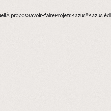
eil
À propos
Savoir-faire
Projets
Kazus®
Kazus édi