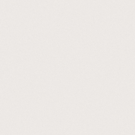
Projets
Kazus®
Contact