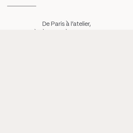
Français
English
Mentions légales
Politique de confidentialité
De Paris à l’atelier,
là où la matière prend vie
Showroom
8 passage Penel
75018 Paris – France